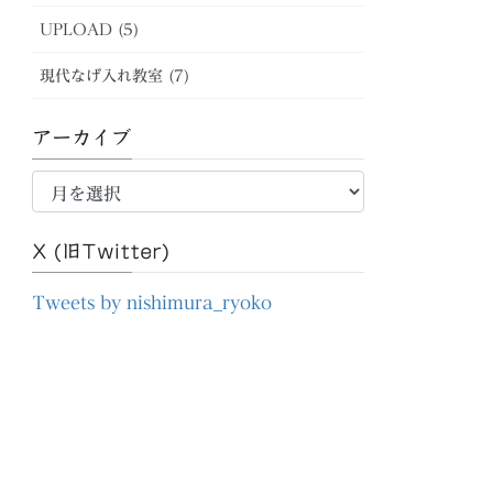
UPLOAD (5)
現代なげ入れ教室 (7)
アーカイブ
ア
ー
カ
X (旧Twitter)
イ
ブ
Tweets by nishimura_ryoko