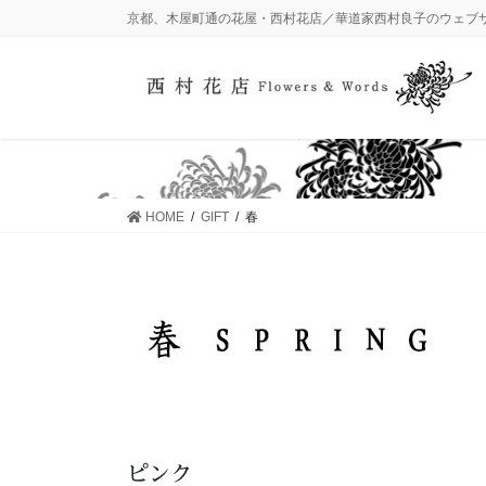
コ
ナ
京都、木屋町通の花屋・西村花店／華道家西村良子のウェブ
ン
ビ
テ
ゲ
ン
ー
ツ
シ
に
ョ
移
ン
動
に
HOME
GIFT
春
移
動
ピンク