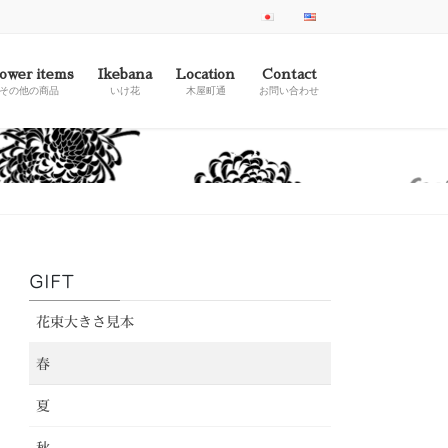
ower items
Ikebana
Location
Contact
その他の商品
いけ花
木屋町通
お問い合わせ
GIFT
花束大きさ見本
春
夏
秋