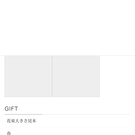
10月限定。年々人気が高まっているハロウィーンですが、お花の
ギフトにもハロウィーンのテイストを入れるととてもかわいく仕
上がります。ハロウィンカラーのお花にミニカボチャをあしらっ
たブーケやアレンジメントの他、カボチャの詰め合わせバスケッ
トや、大きなかぼちゃなども取り扱っております。
GIFT
花束大きさ見本
春