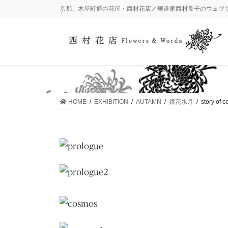
コ
ナ
京都、木屋町通の花屋・西村花店／華道家西村良子のウェブ
ン
ビ
テ
ゲ
ン
ー
ツ
シ
に
ョ
移
ン
動
に
HOME
EXHIBITION
AUTAMN
鏡花水月
story of 
移
動