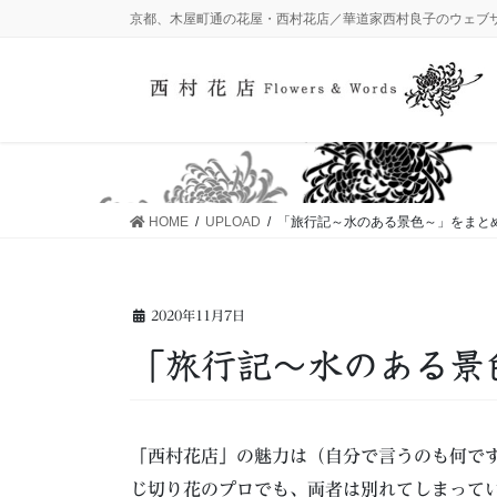
コ
ナ
京都、木屋町通の花屋・西村花店／華道家西村良子のウェブ
ン
ビ
テ
ゲ
ン
ー
ツ
シ
に
ョ
移
ン
動
に
HOME
UPLOAD
「旅行記～水のある景色～」をまと
移
動
2020年11月7日
「旅行記～水のある景
「西村花店」の魅力は（自分で言うのも何で
じ切り花のプロでも、両者は別れてしまって