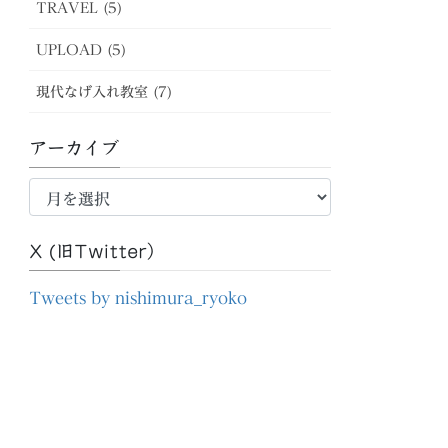
TRAVEL (5)
UPLOAD (5)
現代なげ入れ教室 (7)
アーカイブ
ア
ー
カ
X (旧Twitter）
イ
ブ
Tweets by nishimura_ryoko