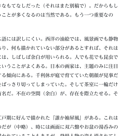
きなもてなしだった（それはまた別稿で）。だからもし
うことが多くなるのは当然である。もう一つ重要なの
ス語には訳しにくい。西洋の油絵では、風景画でも静物
あり、何も描かれていない部分があるとすれば、それは
には、しばしば余白が用いられる。人でも花でも昆虫で
ということがよくある。日本の画家は、主題のみに注目
する傾向にある。千利休が庭で育てていた朝顔が見事だ
をばっさり切ってしまっていた。そして茶室に一輪だけ
有名だ。不在の空間（余白）が、存在を際立たせる。そ
江戸期に好んで描かれた『誰か袖屏風』がある。これは
のだが（中略）、時には画面に双六盤やお盆の湯呑みの
描かれていることもあるが、登場人物の姿も消されてし