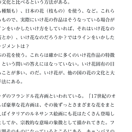
の文化と比べるという方法がある。
も種類も）、日本の花（枝もの）を使う、など。これら
るもので、実際にいけ花の作品はそうなっている場合が
インをいかしたいけ方をしていれば、それはいけ花なの
桜とか）、いけ花なのだろうか？ではラインをいかした
ンジメントは？
本の花を使う。これらは確かに多くのいけ花作品の特徴
」という問いの答えにはなっていない。いけ花固有の目
ることが多い、のだ。いけ花が、他の国の花の文化と大
手法にある。
ダのフランドル花卉画といわれている。「17世紀のオ
しば豪華な花卉画は、その後ずっとさまざまな花をまと
えばイタリアのルネサンス絵画にも花はたくさん登場し
としてか、宗教的な意味の象徴として描かれてきた。フ
主題そのものになっているところにある。キャンバスの