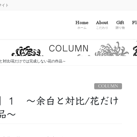
サイト
Home
About
Gift
Fl
ホーム
こだわり
贈り物
COLUMN
と対比/花だけでは完成しない花の作品～
COLUMN
」１ ～余白と対比/花だけ
品～