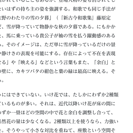
ないはずの持ち主の姿を強調する。和歌でも同じ手法が
佐野のわたりの雪の夕暮」（『新古今和歌集』藤原定
だ、雪が降っていて物静かな秋の夕暮である。にもかか
た、馬に乗っている貴公子が袖の雪を払う躍動感のある
る。そのイメージは、ただ単に雪が降っているだけの景
や静けさの表現を可能にする。存在によって不在を表現
せる」や「映える」などという言葉もまた、「余白」と
の壁に、カキツバタの紺色と葉の緑は最高に映える。そ
る。
うにはできていない。いけ花では、たしかにわずか2種類
ているものが多い。それは、近代以降いけ花が床の間に
わずか一畳ほどの空間の中で花と余白を調整し合って、
必然花の量は少なくなる。2種類以上を使うなら、力強い
を。そうやって小さな対比を重ねて、座敷という空間そ