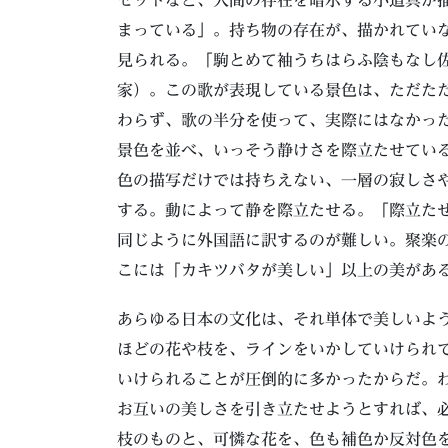
まっている」。持ち物の存在が、描かれてい
見られる。「駒とめて袖うちはらふ陰もなし
家）。この歌が表現している景色は、ただた
わらず、歌の半分を使って、実際にはなかっ
景色を並べ、いっそう静けさを際立たせてい
色の描写だけでは持ちえない、一層の寂しさ
する。動によって静を際立たせる。「際立た
同じように外国語に訳するのが難しい。聚楽
こには「カキツバタが美しい」以上の美があ
あらゆる日本の文化は、それ単体で美しいよ
ほどの花や枝を、ラインをいかしていけられ
いけられることが圧倒的に多かったからだ。
お互いの美しさを引き立たせようとすれば、
枝のものと、可憐な花を、色も補色か反対色