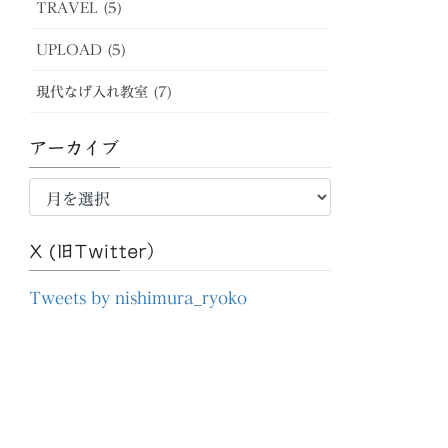
TRAVEL (5)
UPLOAD (5)
現代なげ入れ教室 (7)
アーカイブ
ア
ー
カ
X (旧Twitter）
イ
ブ
Tweets by nishimura_ryoko