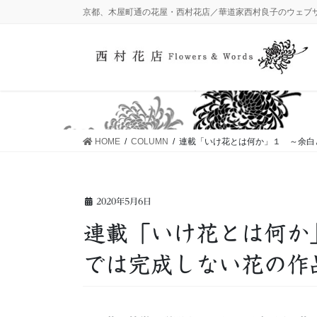
コ
ナ
京都、木屋町通の花屋・西村花店／華道家西村良子のウェブ
ン
ビ
テ
ゲ
ン
ー
ツ
シ
に
ョ
移
ン
動
に
HOME
COLUMN
連載「いけ花とは何か」１ ～余白
移
動
2020年5月6日
連載「いけ花とは何か
では完成しない花の作