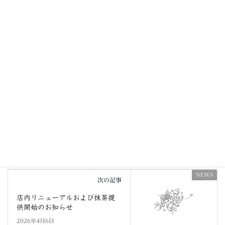
お高くなりますことを、ご了承ください。
NO CATEGORY
カテゴリー
日本語
言語
COLUMN
前の記事
歩いてほしいまち、京都
2026年2月12日
NEWS
次の記事
店内リニューアルおよび抹茶提
供開始のお知らせ
2026年4月6日