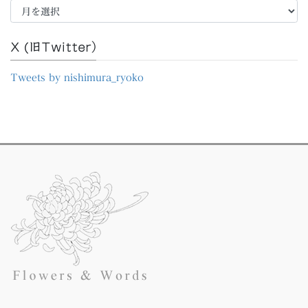
ー
カ
イ
X (旧Twitter）
ブ
Tweets by nishimura_ryoko